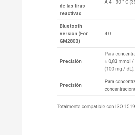
A 4 - 30 ° C (
de las tiras
reactivas
Bluetooth
version (For
4.0
GM280B)
Para concentr
Precisión
± 0,83 mmol / 
(100 mg / dL)
Para concentr
Precisión
concentracion
Totalmente compatible con ISO 15197: