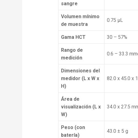
sangre
Volumen mínimo
0.75 µL
de muestra
Gama HCT
30 – 57%
Rango de
0.6 – 33.3 mm
medición
Dimensiones del
medidor (L x W x
82.0 x 45.0 x 
H)
Área de
visualización (L x
34.0 x 27.5 mm
W)
Peso (con
43.0 ± 5 g
batería)