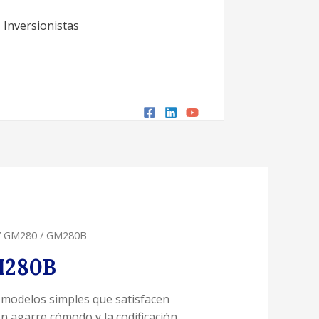
Inversionistas
/ GM280 / GM280B
M280B
modelos simples que satisfacen
n agarre cómodo y la codificación