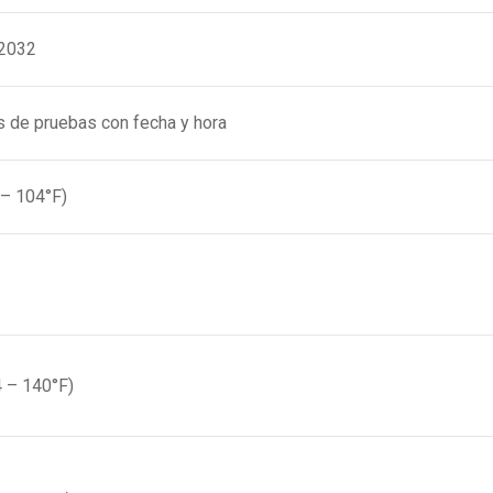
R2032
s de pruebas con fecha y hora
 – 104°F)
4 – 140°F)