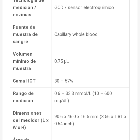
Tecnología de
medición /
GOD / sensor electroquímico
enzimas
Fuente de
muestra de
Capillary whole blood
sangre
Volumen
mínimo de
0.75 µL
muestra
Gama HCT
30 – 57%
Rango de
0.6 – 33.3 mmol/L (10 – 600
medición
mg/dL)
Dimensiones
90.6 x 46.0 x 16.5 mm (3.56 x 1.81 x
del medidor (L x
0.64 inch)
W x H)
Área de